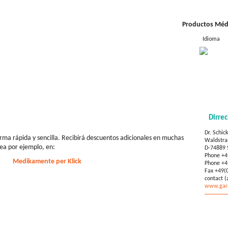
Productos Médi
Idioma
 la tienda “online”
Dirrec
Dr. Schi
rma rápida y sencilla. Recibirá descuentos adicionales en muchas
Waldstra
nea por ejemplo, en:
D-74889 
Phone +4
Medikamente per Klick
Phone +4
Fax +49(
contact (
www.garr