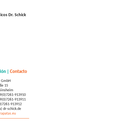
cos Dr. Schick
ión |
Contacto
ck GmbH
ße 15
Sinsheim
9(0)7261-913910
9(0)7261-913911
0)7261-913912
a) dr-schick.de
apatas.eu